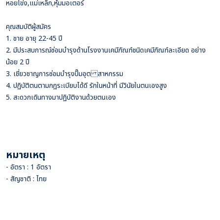
หอยโข่ง,แม่เหล็ก,หุ้มมอเตอร์
คุณสมบัติผู้สมัคร
1. ชาย อายุ 22-45 ปี
2. มีประสบการณ์ซ่อมบำรุงด้านโรงงานเคมีภัณฑ์ชนิดเคมีภัณฑ์ละเอียด อย่าง
น้อย 2 ปี
3. เชี่ยวชาญการซ่อมบำรุงปั๊มอุต สาหกรรม
4. ปฏิบัติตนตามกฎระเบียบได้ดี รักในหน้าที่ มีวินัยในตนเองสูง
5. สะดวกเดินทางมาปฏิบัติงานด้วยตนเอง
หมายเหตุ
- อัตรา : 1 อัตรา
- สัญชาติ : ไทย