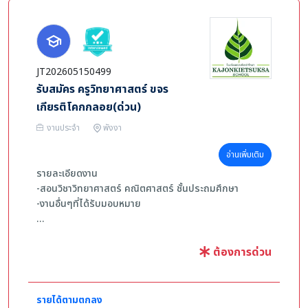
JT202605150499
รับสมัคร ครูวิทยาศาสตร์ ขจร
เกียรติโคกกลอย(ด่วน)
งานประจำ
พังงา
อ่านเพิ่มเติม
รายละเอียดงาน
-สอนวิชาวิทยาศาสตร์ คณิตศาสตร์ ชั้นประถมศึกษา
-งานอื่นๆที่ได้รับมอบหมาย
คุณสมบัติผู้สมัคร
- อายุ 22-40 ปี
ต้องการด่วน
- จบการศึกษาระดับปริญญาตรี เอกวิทยาศาสตร์ หรือสาขาที่
เกี่ยวข้อง
- มีความรับผิดชอบต่องานที่ได้รับมอบหมาย
รายได้ตามตกลง