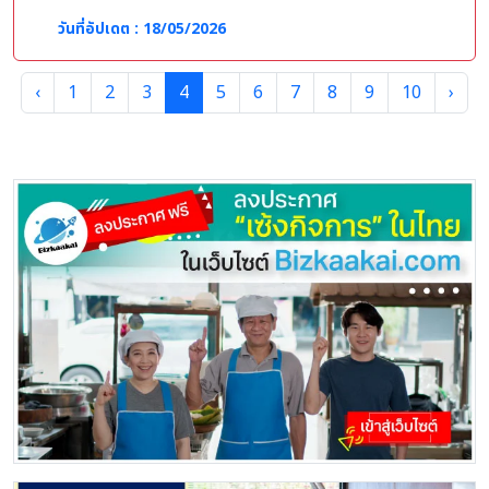
- มีทักษะการสื่อสารและเทคนิคในการสอน
- มีมนุษย์สัมพันธ์และบุคลิกภาพดี
วันที่อัปเดต : 18/05/2026
- หากมีประสบการณ์จะพิจารณาเป็นพิเศษ
‹
1
2
3
4
5
6
7
8
9
10
›