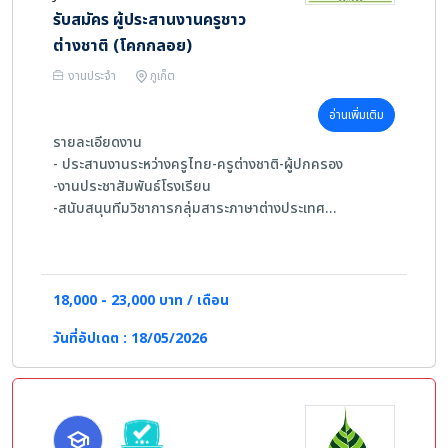
รับสมัคร ผู้ประสานงานครูชาว
ต่างชาติ (โคกกลอย)
งานประจำ
ภูเก็ต
อ่านเพิ่มเติม
รายละเอียดงาน
- ประสานงานระหว่างครูไทย-ครูต่างชาติ-ผู้ปกครอง
-งานประชาสัมพันธ์โรงเรียน
-สนับสนุนทีมวิชาการกลุ่มสาระภาษาต่างประเทศ
-งานอื่นๆที่ได้รับมอบหมาย
คุณสมบัติผู้สมัคร
- จบการศึกษาระดับปริญญาตรีขึ้นไป
18,000 - 23,000 บาท / เดือน
- มี Growth Mindset & Communication ที่ดี
วันที่อัปเดต : 18/05/2026
- สามารถใช้ภาษาอังกฤษในการสื่อสาระดับดี (คะแนน
TOEIC 700 ขึ้นไป)
- สามารถทำงานแบบ Multi-Task ได้
- หากมีประสบการณ์จะพิจารณาเป็นพิเศษ