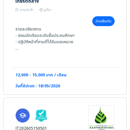
เกียรติถลาง
งานประจำ
ภูเก็ต
อ่านเพิ่มเติม
รายละเอียดงาน
- สอนนักเรียนระดับชั้นประถมศึกษา
- ปฏิบัติหน้าที่ตามที่ได้รับมอบหมาย
คุณสมบัติผู้สมัคร
-เพศชาย/หญิง
-อายุ 23-35 ปี
-จบการศึกษาระดับปริญญาตรีเอกภาษาไทย หรือสาขาที่
12,000 - 15,000 บาท / เดือน
เกี่ยวข้อง
วันที่อัปเดต : 18/05/2026
-มีประสบการณ์ในการสอน 2-3 ปี
-หากมีใบประกอบวิชาชีพ จะพิจารณาเป็นพิเศษ
JT202605150501