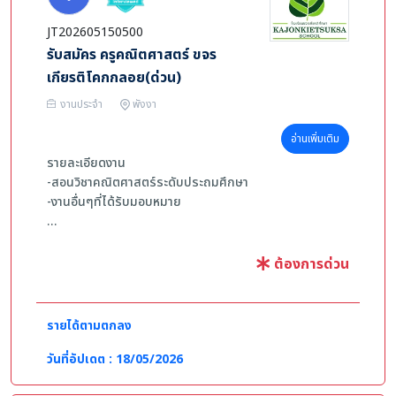
JT202605150500
รับสมัคร ครูคณิตศาสตร์ ขจร
เกียรติโคกกลอย(ด่วน)
งานประจำ
พังงา
อ่านเพิ่มเติม
รายละเอียดงาน
-สอนวิชาคณิตศาสตร์ระดับประถมศึกษา
-งานอื่นๆที่ได้รับมอบหมาย
คุณสมบัติผู้สมัคร
- เพศหญิง-ชาย อายุ 25-35 ปี
ต้องการด่วน
- จบการศึกษาระดับปริญญาตรี เอกคณิตศาสตร์ หรือสาขาที่
เกี่ยวข้อง
- มีความรับผิดชอบต่องานที่ได้รับมอบหมาย
รายได้ตามตกลง
- มีทักษะการสื่อสารและเทคนิคในการสอน
- มีมนุษย์สัมพันธ์และบุคลิกภาพดี
วันที่อัปเดต : 18/05/2026
- หากมีประสบการณ์จะพิจารณาเป็นพิเศษ