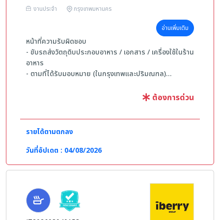
งานประจำ
กรุงเทพมหานคร
อ่านเพิ่มเติม
หน้าที่ความรับผิดชอบ
- ขับรถส่งวัตถุดิบประกอบอาหาร / เอกสาร / เครื่องใช้ในร้าน
อาหาร
- ตามที่ได้รับมอบหมาย (ในกรุงเทพเเละปริมณฑล)
คุณสมบัติ
ต้องการด่วน
- สุขภาพร่างกายแข็งแรง สามารถยกของหนักได้
- พนักงานขับรถต้องมีใบขับขี่ถูกต้องตามกฎหมาย /
ประสบการณ์ 1 ปีขึ้นไป
รายได้ตามตกลง
- พนักงานยกของไม่จำเป็นต้องมีประสบการณ์
- สามารถเข้างานเช้าได้ (06.00-15.00 น.), ทำงาน 6 วัน หยุด
วันที่อัปเดต : 04/08/2026
1 วัน / สัปดาห์