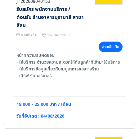
JT202608040153
รับสมัคร พนักงานบริการ /
ต้อนรับ ร้านอาหารบุรามาลี สาขา
สีลม
งานประจำ
กรุงเทพมหานคร
อ่านเพิ่มเติม
หน้าที่ความรับผิดชอบ
- ให้บริการ อำนวยความสะดวกให้กับลูกค้าที่เข้ามาใช้บริการ
- ให้บริการข้อมูลเกี่ยวกับเมนูอาหารของาางร้าน
- เสิร์ฟ รับออร์เดอร์
- ดูแลความสะอาดในโซนที่ตนเองรับผิดชอบ
- เฉพาะตำแหน่ง Receptionist : ต้อนรับลูกค้า ให้บริการ
ข้อมูล นำลูกค้าเข้าร้าน
18,000 - 25,000 บาท / เดือน
คุณสมบัติด้านความรู้และความสามารถ
วันที่อัปเดต : 04/08/2026
- มีประสบการณ์ด้านงานบริการในธุรกิจร้านอาหาร โรงแรม
การบริการ หรือ อื่นๆที่เกี่ยวข้อง
- บุคลิกภาพดี มีใจรักบริการ
- สื่อสารภาษาอังกฤษได้พอใช้ - ดี