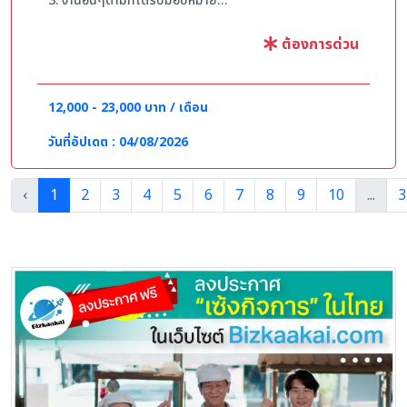
3. งานอื่นๆตามที่ได้รับมอบหมาย
คุณสมบัติ
ต้องการด่วน
1.เพศชาย - หญิง สัญชาติไทย อายุ 18-35 ปี
2.วุฒิ ม.3 ขึ้นไปหรือ ปวช.เทียบเท่า ไม่จำเป็นต้องมี
ประสบการณ์
12,000 - 23,000 บาท / เดือน
3.สามารถทำงานเป็นกะได้
4.บุคลิกภาพและมนุษยสัมพันธ์ดี
วันที่อัปเดต : 04/08/2026
5.มีความรับผิดชอบ ซื่อสัตย์ กระตือรือร้น สามารถเลือก
ทำงานสาขาใกล้บ้านได้ ***สัมภาษณ์ และแจ้งผลทันที***
‹
1
2
3
4
5
6
7
8
9
10
...
3