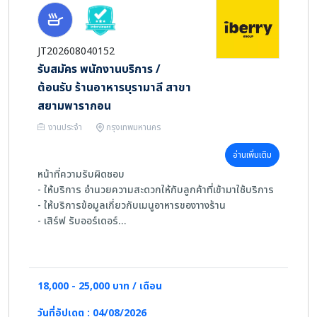
JT202608040152
รับสมัคร พนักงานบริการ /
ต้อนรับ ร้านอาหารบุรามาลี สาขา
สยามพารากอน
งานประจำ
กรุงเทพมหานคร
อ่านเพิ่มเติม
หน้าที่ความรับผิดชอบ
- ให้บริการ อำนวยความสะดวกให้กับลูกค้าที่เข้ามาใช้บริการ
- ให้บริการข้อมูลเกี่ยวกับเมนูอาหารของาางร้าน
- เสิร์ฟ รับออร์เดอร์
- ดูแลความสะอาดในโซนที่ตนเองรับผิดชอบ
- เฉพาะตำแหน่ง Receptionist : ต้อนรับลูกค้า ให้บริการ
ข้อมูล นำลูกค้าเข้าร้าน
18,000 - 25,000 บาท / เดือน
คุณสมบัติด้านความรู้และความสามารถ
วันที่อัปเดต : 04/08/2026
- มีประสบการณ์ด้านงานบริการในธุรกิจร้านอาหาร โรงแรม