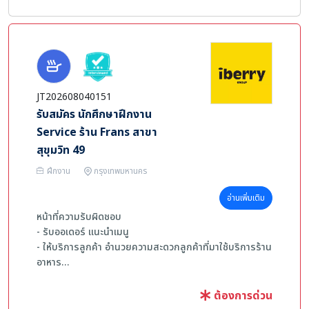
การบริการ หรือ อื่นๆที่เกี่ยวข้อง
- บุคลิกภาพดี มีใจรักบริการ
- สื่อสารภาษาอังกฤษได้พอใช้ - ดี
JT202608040151
รับสมัคร นักศึกษาฝึกงาน
Service ร้าน Frans สาขา
สุขุมวิท 49
ฝึกงาน
กรุงเทพมหานคร
อ่านเพิ่มเติม
หน้าที่ความรับผิดชอบ
- รับออเดอร์ แนะนำเมนู
- ให้บริการลูกค้า อำนวยความสะดวกลูกค้าที่มาใช้บริการร้าน
อาหาร
- (บาร์น้ำ) ทำออเดอร์เครื่องดื่ม/ของหวาน
ต้องการด่วน
คุณสมบัติด